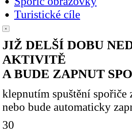
Spořič obrazovky
Turistické cíle
×
JIŽ DELŠÍ DOBU NE
AKTIVITĚ
A BUDE ZAPNUT SP
klepnutím spuštění spořiče 
nebo bude automaticky zap
30