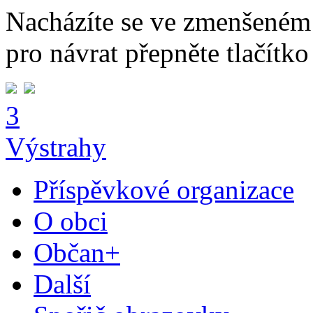
Nacházíte se ve zmenšeném
pro návrat přepněte tlačítko
3
Výstrahy
Příspěvkové organizace
O obci
Občan+
Další