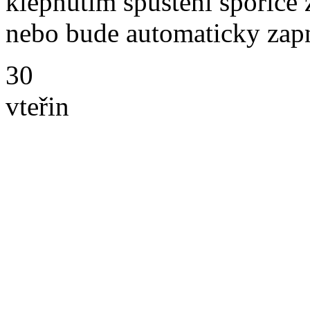
klepnutím spuštění spořiče 
nebo bude automaticky zap
30
vteřin