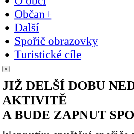
O obci
Občan+
Další
Spořič obrazovky
Turistické cíle
×
JIŽ DELŠÍ DOBU NE
AKTIVITĚ
A BUDE ZAPNUT SP